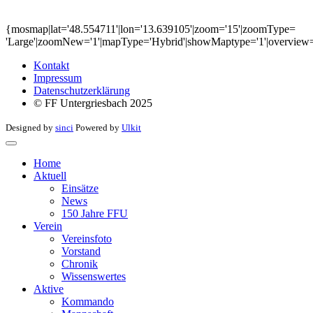
{mosmap|lat='48.554711'|lon='13.639105'|zoom='15'|zoomType=
'Large'|zoomNew='1'|mapType='Hybrid'|showMaptype='1'|overview='0
Kontakt
Impressum
Datenschutzerklärung
© FF Untergriesbach 2025
Designed by
sinci
Powered by
Ulkit
Home
Aktuell
Einsätze
News
150 Jahre FFU
Verein
Vereinsfoto
Vorstand
Chronik
Wissenswertes
Aktive
Kommando